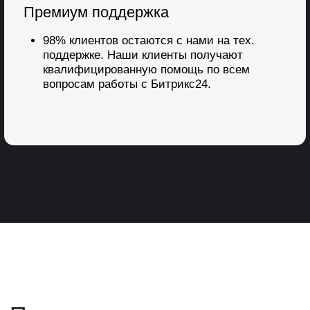
Понимание, какую пользу вы получите от
внедрения системы Битрикс24
Расчёт стоимости внедрения CRM под
ваши задачи
Каждый участник встречи получит
полезные Бонусы:
Файл Топ 10 ошибок внедрения CRM
Чек-Ап системы продаж
Записаться на встречу
Что получит ваша
компания после
внедрения CRM-системы?