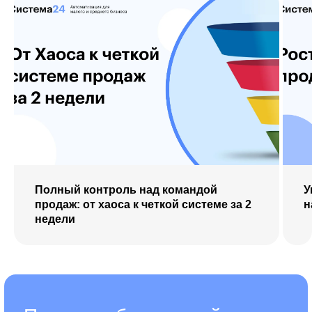
Полный контроль над командой
У
продаж: от хаоса к четкой системе за 2
н
недели
ТОП 7
причин
почему
клиенты выбирают нас
1