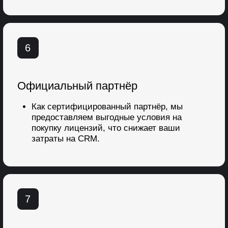
Илья Гогуадзе
Реализовано 50+ успешных проектов
Встреча с экспертом:
Проведёт анализ вашей воронки продаж,
подскажет, как оптимизировать
Объяснит, как автоматизировать процессы
компании с помощью Б24
Расскажет, какие сервисы нужно внедрять
в первую очередь
Покажет кейсы клиентов
После встречи вы получите: