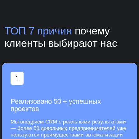
3
Глубокая экспертиза в Б24
Любые интеграции и доработки.
Решаем даже самые сложные задачи по
интеграции с другими системами, делая
Битрикс24 максимально эффективным
инструментом для вашего бизнеса.
4
Персональный подход к каждому
проекту
Мы тщательно изучаем бизнес каждого
клиента, адаптируя CRM под ваши
уникальные процессы, чтобы обеспечить
максимальную пользу от внедрения.