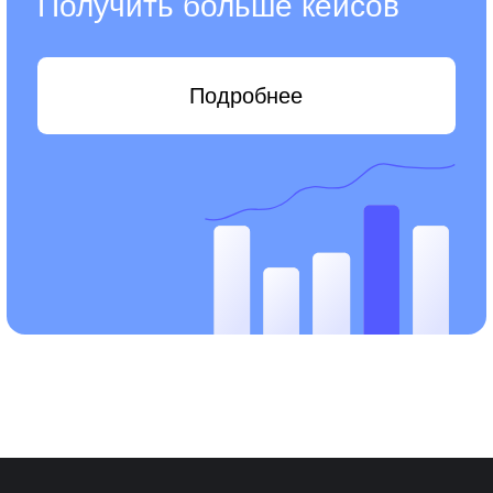
Реализовано 50 + успешных
проектов
Мы внедряем CRM с реальными результатами
— более 50 довольных предпринимателей уже
пользуются преимуществами автоматизации
для своего бизнеса.
2
Адекватные цены
Оптимизируем бюджет клиентов, предлагая
только те функции, которые действительно
необходимы для вашего бизнеса.
Есть опыт в разных нишах, поэтому хорошо
знаем, что нужно именно вам.