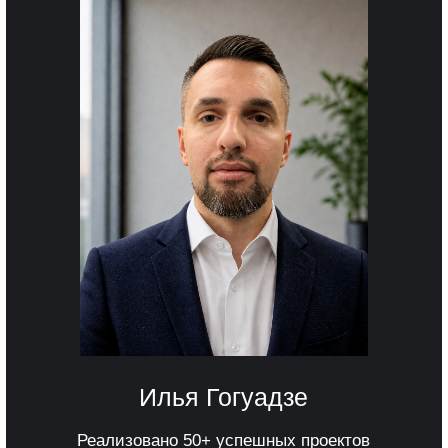
Фокус на продажах
Больше никаких
С помощью CRM-ан
С внедрением Битрикс24 ваш менеджер
сможете видеть всю
сможет освободить до 30% своего времени
динамики продаж и
от рутинных задач и сосредоточиться на
рекламных кампани
том, что действительно важно — продажах и
каждого менеджера.
улучшении сервиса. Больше никакого хаоса
исправить ошибки, 
в работе: CRM автоматически распределит
до того, как они пр
заявки, отправит клиентам письма и SMS,
запишет разговоры и сформирует
необходимые документы.
Этапы работ
1