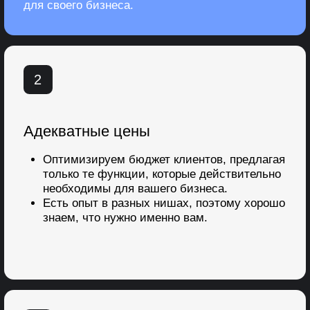
5
Высокая скорость внедрения (от 7
дней)
Понимаем важность времени для бизнеса,
поэтому оперативно внедряем систему,
чтобы вы могли как можно быстрее начать
получать результат.
6
Официальный партнёр
Как сертифицированный партнёр, мы
предоставляем выгодные условия на
покупку лицензий, что снижает ваши
затраты на CRM.